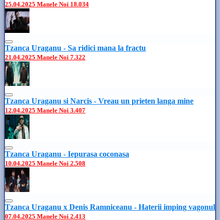
25.04.2025
Manele Noi
18.034
Tzanca Uraganu - Sa ridici mana la fractu
21.04.2025
Manele Noi
7.322
Tzanca Uraganu si Narcis - Vreau un prieten langa mine
12.04.2025
Manele Noi
3.407
Tzanca Uraganu - Iepurasa coconasa
10.04.2025
Manele Noi
2.508
Tzanca Uraganu x Denis Ramniceanu - Haterii imping vagonul
07.04.2025
Manele Noi
2.413