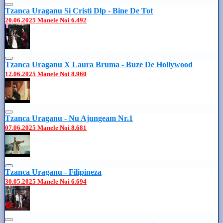
Tzanca Uraganu Si Cristi Dlp - Bine De Tot
20.06.2025
Manele Noi
6.492
Tzanca Uraganu X Laura Bruma - Buze De Hollywood
12.06.2025
Manele Noi
8.960
Tzanca Uraganu - Nu Ajungeam Nr.1
07.06.2025
Manele Noi
8.681
Tzanca Uraganu - Filipineza
30.05.2025
Manele Noi
6.694