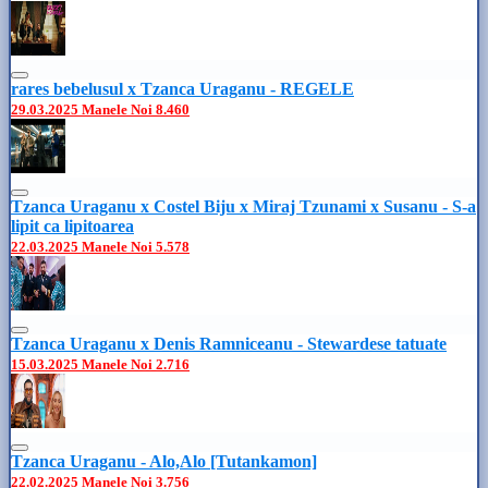
rares bebelusul x Tzanca Uraganu - REGELE
29.03.2025
Manele Noi
8.460
Tzanca Uraganu x Costel Biju x Miraj Tzunami x Susanu - S-a
lipit ca lipitoarea
22.03.2025
Manele Noi
5.578
Tzanca Uraganu x Denis Ramniceanu - Stewardese tatuate
15.03.2025
Manele Noi
2.716
Tzanca Uraganu - Alo,Alo [Tutankamon]
22.02.2025
Manele Noi
3.756