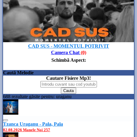
CAD SUS - MOMENTUL POTRIVIT
Camera Chat
(0)
Schimbă Aspect
:
Caută Melodie
Cautare Fisiere Mp3!
688 rezultate găsite pentru: uraganu
Tzanca Uraganu - Pala, Pala
02.08.2026
Manele Noi
257