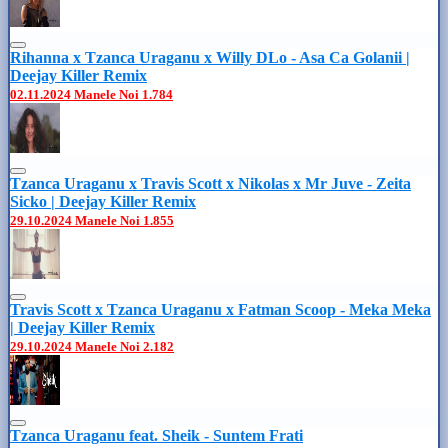
Rihanna x Tzanca Uraganu x Willy DLo - Asa Ca Golanii |
Deejay Killer Remix
02.11.2024
Manele Noi
1.784
Tzanca Uraganu x Travis Scott x Nikolas x Mr Juve - Zeita
Sicko | Deejay Killer Remix
29.10.2024
Manele Noi
1.855
Travis Scott x Tzanca Uraganu x Fatman Scoop - Meka Meka
| Deejay Killer Remix
29.10.2024
Manele Noi
2.182
Tzanca Uraganu feat. Sheik - Suntem Frati