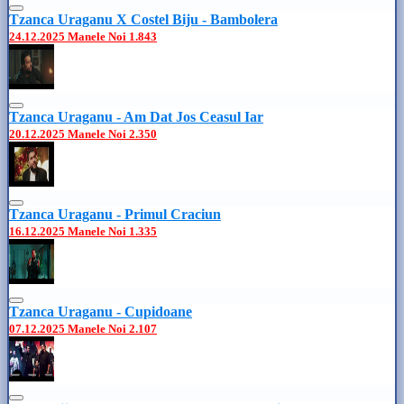
Tzanca Uraganu X Costel Biju - Bambolera
24.12.2025
Manele Noi
1.843
Tzanca Uraganu - Am Dat Jos Ceasul Iar
20.12.2025
Manele Noi
2.350
Tzanca Uraganu - Primul Craciun
16.12.2025
Manele Noi
1.335
Tzanca Uraganu - Cupidoane
07.12.2025
Manele Noi
2.107