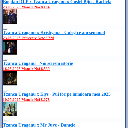
Bogdan DLP x Tzanca Uraganu x Costel Biju - Racheta
23.05.2025
Manele Noi
8.194
Tzanca Uraganu x Kristiyana - Culeg ce am semanat
23.05.2025
Petrecere New
2.726
Tzanca Uraganu - Noi scriem istorie
16.05.2025
Manele Noi
6.539
Tzanca Uraganu x Elys - Pui foc pe inimioara mea 2025
10.05.2025
Manele Noi
8.078
Tzanca Uraganu x Mr Juve - Damelo