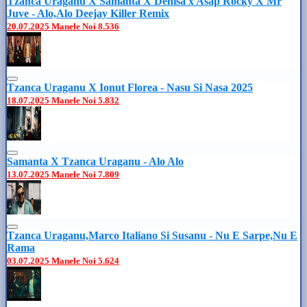
Tzanca Uraganu X Samanta X Denisa x Asap Rocky X Mr
Juve - Alo,Alo Deejay Killer Remix
20.07.2025
Manele Noi
8.536
Tzanca Uraganu X Ionut Florea - Nasu Si Nasa 2025
18.07.2025
Manele Noi
5.832
Samanta X Tzanca Uraganu - Alo Alo
13.07.2025
Manele Noi
7.809
Tzanca Uraganu,Marco Italiano Si Susanu - Nu E Sarpe,Nu E
Rama
03.07.2025
Manele Noi
5.624