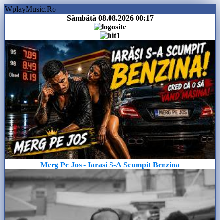
WplayMusic.Ro
Sâmbătă 08.08.2026
00:17
Merg Pe Jos - Iarasi S-A Scumpit Benzina