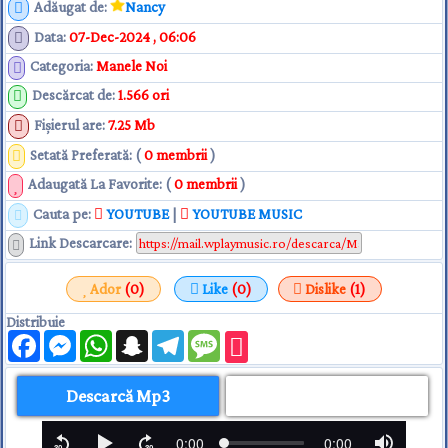
Adăugat de
:
Nancy
Data
:
07-Dec-2024 , 06:06
Categoria
:
Manele Noi
Descărcat de
:
1.566 ori
Fişierul are
:
7.25 Mb
Setată Preferată: (
0 membrii
)
Adaugată La Favorite: (
0 membrii
)
Cauta pe:
YOUTUBE
|
YOUTUBE MUSIC
Link Descarcare
:
Ador
(0)
Like
(0)
Dislike
(1)
Distribuie
Facebook
Messenger
WhatsApp
Snapchat
Telegram
Message
Descarcă Mp3