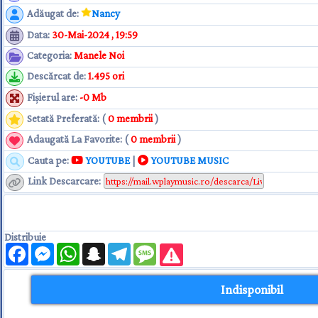
Adăugat de
:
Nancy
Data
:
30-Mai-2024 , 19:59
Categoria
:
Manele Noi
Descărcat de
:
1.495 ori
Fişierul are
:
-0 Mb
Setată Preferată: (
0 membrii
)
Adaugată La Favorite: (
0 membrii
)
Cauta pe:
YOUTUBE
|
YOUTUBE MUSIC
Link Descarcare
:
Distribuie
Facebook
Messenger
WhatsApp
Snapchat
Telegram
Message
Indisponibil