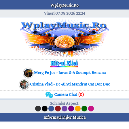
WplayMusic.Ro
Vineri 07.08.2026
22:24
Merg Pe Jos - Iarasi S-A Scumpit Benzina
Cristina Vlad - De-Ai Sti Mandrut Cat Dor Duc
Camera Chat
(0)
Schimbă Aspect
:
Informaţii Fişier Muzica