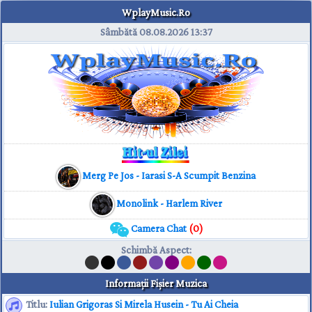
WplayMusic.Ro
Sâmbătă 08.08.2026
13:37
Merg Pe Jos - Iarasi S-A Scumpit Benzina
Monolink - Harlem River
Camera Chat
(0)
Schimbă Aspect
:
Informaţii Fişier Muzica
Titlu:
Iulian Grigoras Si Mirela Husein - Tu Ai Cheia