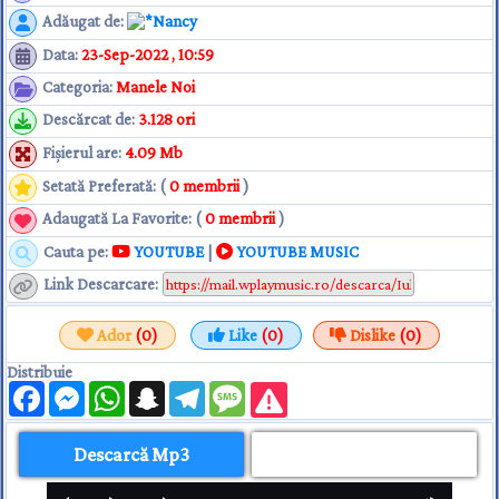
Adăugat de
:
Nancy
Data
:
23-Sep-2022 , 10:59
Categoria
:
Manele Noi
Descărcat de
:
3.128 ori
Fişierul are
:
4.09 Mb
Setată Preferată: (
0 membrii
)
Adaugată La Favorite: (
0 membrii
)
Cauta pe:
YOUTUBE
|
YOUTUBE MUSIC
Link Descarcare
:
Ador
(0)
Like
(0)
Dislike
(0)
Distribuie
Facebook
Messenger
WhatsApp
Snapchat
Telegram
Message
Descarcă Mp3