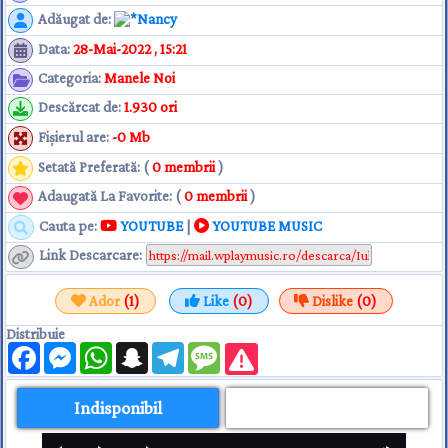
Adăugat de
:
Nancy
Data
:
28-Mai-2022 , 15:21
Categoria
:
Manele Noi
Descărcat de
:
1.930 ori
Fişierul are
:
-0 Mb
Setată Preferată: (
0 membrii
)
Adaugată La Favorite: (
0 membrii
)
Cauta pe:
YOUTUBE
|
YOUTUBE MUSIC
Link Descarcare
:
Ador
(1)
Like
(0)
Dislike
(0)
Distribuie
Facebook
Messenger
WhatsApp
Snapchat
Telegram
Message
Indisponibil