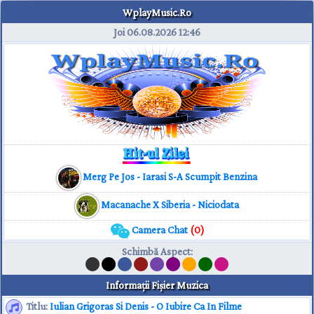
WplayMusic.Ro
Joi 06.08.2026
12:46
Merg Pe Jos - Iarasi S-A Scumpit Benzina
Macanache X Siberia - Niciodata
Camera Chat
(0)
Schimbă Aspect
:
Informaţii Fişier Muzica
Titlu:
Iulian Grigoras Si Denis - O Iubire Ca In Filme