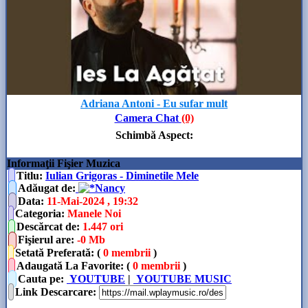
Adriana Antoni - Eu sufar mult
Camera Chat
(0)
Schimbă Aspect
:
Informaţii Fişier Muzica
Titlu:
Iulian Grigoras - Diminetile Mele
Adăugat de
:
Nancy
Data
:
11-Mai-2024 , 19:32
Categoria
:
Manele Noi
Descărcat de
:
1.447 ori
Fişierul are
:
-0 Mb
Setată Preferată: (
0 membrii
)
Adaugată La Favorite: (
0 membrii
)
Cauta pe:
YOUTUBE
|
YOUTUBE MUSIC
Link Descarcare
: