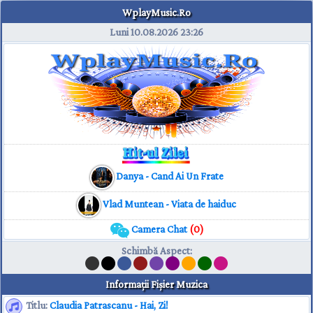
WplayMusic.Ro
Luni 10.08.2026
23:26
Danya - Cand Ai Un Frate
Vlad Muntean - Viata de haiduc
Camera Chat
(0)
Schimbă Aspect
:
Informaţii Fişier Muzica
Titlu:
Claudia Patrascanu - Hai, Zi!