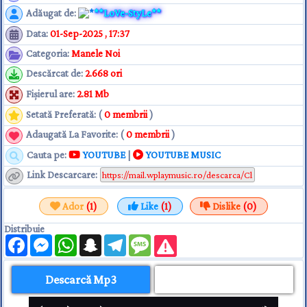
Adăugat de
:
**LoVe-StyLe**
Data
:
01-Sep-2025 , 17:37
Categoria
:
Manele Noi
Descărcat de
:
2.668 ori
Fişierul are
:
2.81 Mb
Setată Preferată: (
0 membrii
)
Adaugată La Favorite: (
0 membrii
)
Cauta pe:
YOUTUBE
|
YOUTUBE MUSIC
Link Descarcare
:
Ador
(1)
Like
(1)
Dislike
(0)
Distribuie
Facebook
Messenger
WhatsApp
Snapchat
Telegram
Message
Descarcă Mp3