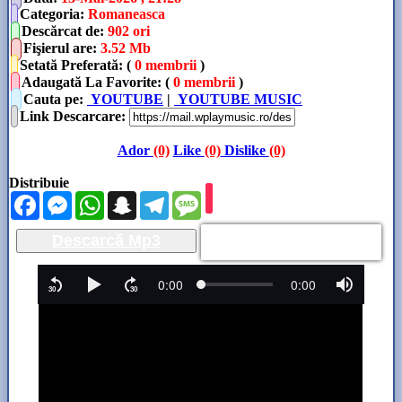
Categoria
:
Romaneasca
Descărcat de
:
902 ori
Fişierul are
:
3.52 Mb
Setată Preferată: (
0 membrii
)
Adaugată La Favorite: (
0 membrii
)
Cauta pe:
YOUTUBE
|
YOUTUBE MUSIC
Link Descarcare
:
Ador
(0)
Like
(0)
Dislike
(0)
Distribuie
Facebook
Messenger
WhatsApp
Snapchat
Telegram
Message
Descarcă Mp3