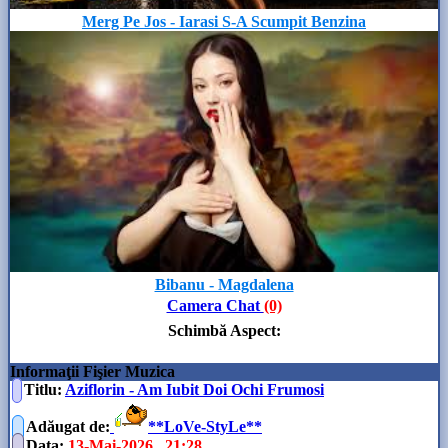
Merg Pe Jos - Iarasi S-A Scumpit Benzina
Bibanu - Magdalena
Camera Chat
(0)
Schimbă Aspect
:
Informaţii Fişier Muzica
Titlu:
Aziflorin - Am Iubit Doi Ochi Frumosi
Adăugat de
:
**LoVe-StyLe**
Data
:
13-Mai-2026 , 21:28