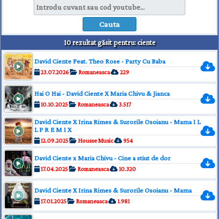
10 rezultat găsit pentru: ciente
David Ciente Feat. Theo Rose - Party Cu Baba
23.07.2026
Romaneasca
229
Hai O Hai - David Ciente X Maria Chivu & Jianca
10.10.2025
Romaneasca
3.517
David Ciente X Irina Rimes & Surorile Osoianu - Mama I L
L P R E M I X
12.09.2025
Housse Music
954
David Ciente x Maria Chivu - Cine a stiut de dor
17.04.2025
Romaneasca
10.320
David Ciente X Irina Rimes & Surorile Osoianu - Mama
17.01.2025
Romaneasca
1.981