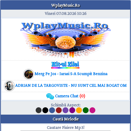
WplayMusic.Ro
Vineri 07.08.2026
10:26
Merg Pe Jos - Iarasi S-A Scumpit Benzina
ADRIAN DE LA TARGOVISTE - NU SUNT CEL MAI BOGAT OM
Camera Chat
(0)
Schimbă Aspect
:
Caută Melodie
Cautare Fisiere Mp3!