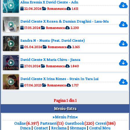
Alina Eremia X David Ciente - Adn
22.06.2024
Romaneasca
1.611
David Ciente X Roxen & Damian Draghici - Lasa-Ma
17.05.2024
Romaneasca
2.230
Sandra N - Nunta (Feat. David Ciente)
05.04.2024
Romaneasca
2.165
David Ciente X Maria Chivu - Jianca
27.01.2024
Romaneasca
1.840
David Ciente X Irina Rimes - Strain In Tara Lui
07.06.2023
Romaneasca
1.717
Pagina
1
din
1
Meniu-Extra
»Meniu Prim«
Online
(6.397)
Parteneri
(13)
Guestbook
(220)
Cereri
(186)
Dmca
|
Contact
|
Reclama
|
Sitemaps
|
Contul Meu